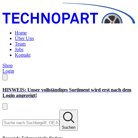
Home
Über Uns
Team
Jobs
Kontakt
Shop
Login
HINWEIS: Unser vollständiges Sortiment wird erst nach dem
Login angezeigt!
Suchen