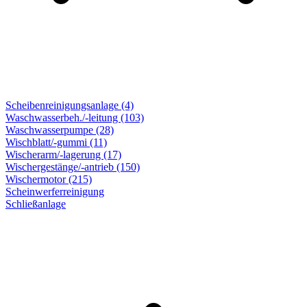
Scheibenreinigungsanlage (4)
Waschwasserbeh./-leitung (103)
Waschwasserpumpe (28)
Wischblatt/-gummi (11)
Wischerarm/-lagerung (17)
Wischergestänge/-antrieb (150)
Wischermotor (215)
Scheinwerferreinigung
Schließanlage