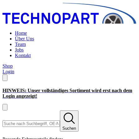
Home
Über Uns
Team
Jobs
Kontakt
Shop
Login
HINWEIS: Unser vollständiges Sortiment wird erst nach dem
Login angezeigt!
Suchen