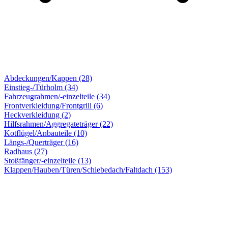
Abdeckungen/Kappen (28)
Einstieg-/Türholm (34)
Fahrzeugrahmen/-einzelteile (34)
Frontverkleidung/Frontgrill (6)
Heckverkleidung (2)
Hilfsrahmen/Aggregateträger (22)
Kotflügel/Anbauteile (10)
Längs-/Querträger (16)
Radhaus (27)
Stoßfänger/-einzelteile (13)
Klappen/Hauben/Türen/Schiebedach/Faltdach
(153)