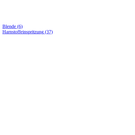
Blende (6)
Harnstoffeinspritzung
(37)