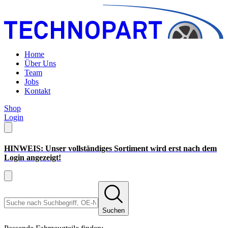
Home
Über Uns
Team
Jobs
Kontakt
Shop
Login
HINWEIS: Unser vollständiges Sortiment wird erst nach dem
Login angezeigt!
Suchen