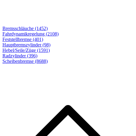
Bremsschläuche (1452)
Fahrdynamikregelung (2108)
Feststellbremse (401)
Hauptbremszylinder (98)
Hebel/Seile/Züge (1591)
Radzylinder (396)
Scheibenbremse
(8688)