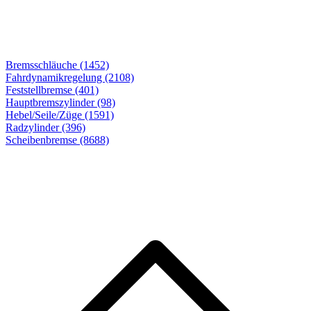
Bremsschläuche (1452)
Fahrdynamikregelung (2108)
Feststellbremse (401)
Hauptbremszylinder (98)
Hebel/Seile/Züge (1591)
Radzylinder (396)
Scheibenbremse
(8688)