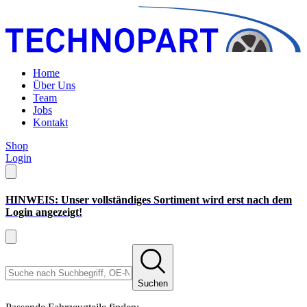
Home
Über Uns
Team
Jobs
Kontakt
Shop
Login
HINWEIS: Unser vollständiges Sortiment wird erst nach dem
Login angezeigt!
Suchen