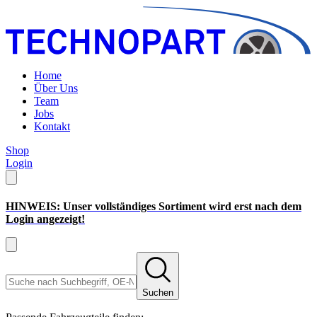
Home
Über Uns
Team
Jobs
Kontakt
Shop
Login
HINWEIS: Unser vollständiges Sortiment wird erst nach dem
Login angezeigt!
Suchen