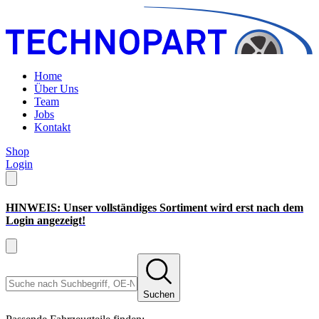
Home
Über Uns
Team
Jobs
Kontakt
Shop
Login
HINWEIS: Unser vollständiges Sortiment wird erst nach dem
Login angezeigt!
Suchen