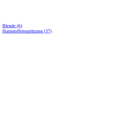
Blende (6)
Harnstoffeinspritzung
(37)