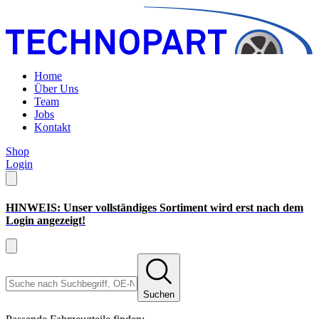
Home
Über Uns
Team
Jobs
Kontakt
Shop
Login
HINWEIS: Unser vollständiges Sortiment wird erst nach dem
Login angezeigt!
Suchen