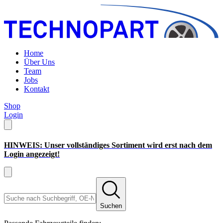
Home
Über Uns
Team
Jobs
Kontakt
Shop
Login
HINWEIS: Unser vollständiges Sortiment wird erst nach dem
Login angezeigt!
Suchen