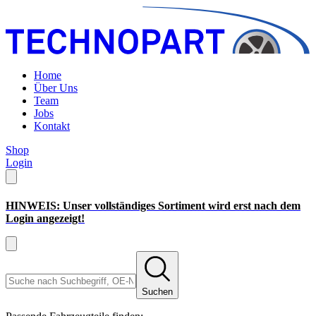
Home
Über Uns
Team
Jobs
Kontakt
Shop
Login
HINWEIS: Unser vollständiges Sortiment wird erst nach dem
Login angezeigt!
Suchen