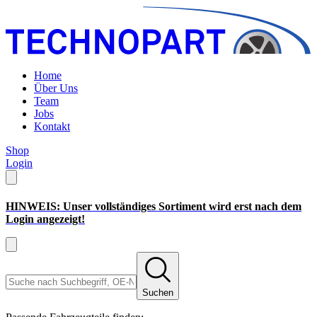
Home
Über Uns
Team
Jobs
Kontakt
Shop
Login
HINWEIS: Unser vollständiges Sortiment wird erst nach dem
Login angezeigt!
Suchen