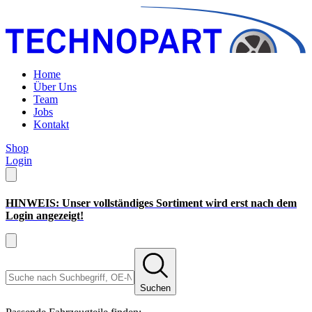
Home
Über Uns
Team
Jobs
Kontakt
Shop
Login
HINWEIS: Unser vollständiges Sortiment wird erst nach dem
Login angezeigt!
Suchen