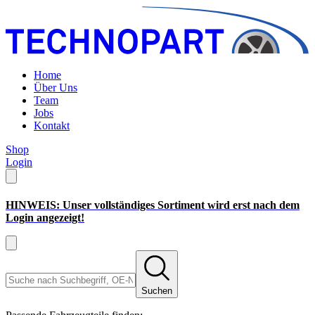
Home
Über Uns
Team
Jobs
Kontakt
Shop
Login
HINWEIS: Unser vollständiges Sortiment wird erst nach dem
Login angezeigt!
Suchen